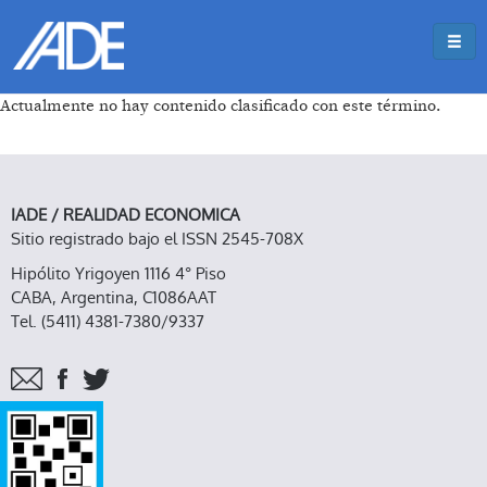
Pasar al contenido principal
Jump to main content
Actualmente no hay contenido clasificado con este término.
IADE / REALIDAD ECONOMICA
Sitio registrado bajo el ISSN 2545-708X
Hipólito Yrigoyen 1116 4° Piso
CABA, Argentina, C1086AAT
Tel. (5411) 4381-7380/9337