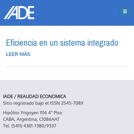
Pasar al contenido principal
Jump to main content
Eficiencia en un sistema integrado
LEER MÁS
SOBRE EFICIENCIA EN UN SISTEMA
INTEGRADO
IADE / REALIDAD ECONOMICA
Sitio registrado bajo el ISSN 2545-708X
Hipólito Yrigoyen 1116 4° Piso
CABA, Argentina, C1086AAT
Tel. (5411) 4381-7380/9337