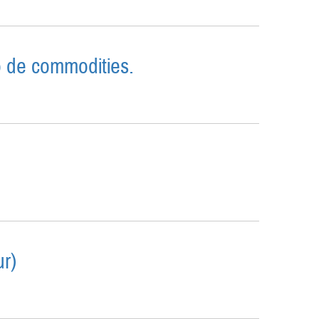
o de commodities.
RCADO DE COMMODITIES.
NTE
r)
COSUR)