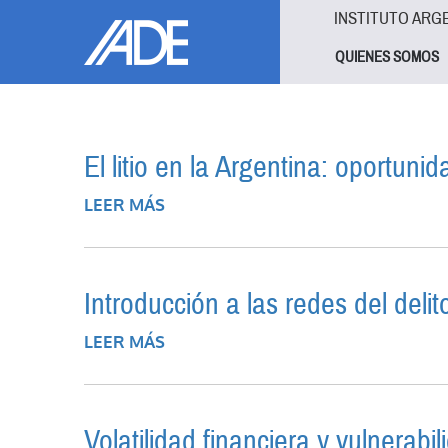
Pasar al contenido principal
Jump to main content
INSTITUTO ARG
QUIENES SOMOS
El litio en la Argentina: oportun
LEER MÁS
SOBRE EL LITIO EN LA ARGENTIN
Introducción a las redes del delit
LEER MÁS
SOBRE INTRODUCCIÓN A LAS RED
Volatilidad financiera y vulnerabi