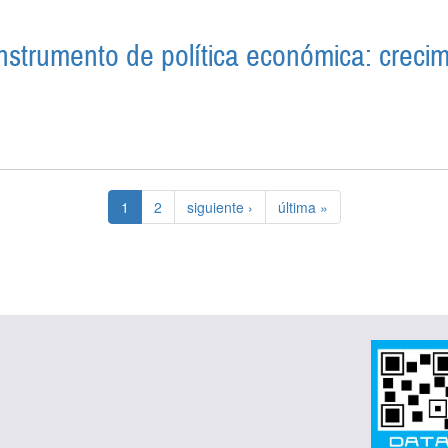
nstrumento de política económica: crecim
INO COMO INSTRUMENTO DE POLÍTICA ECONÓMICA: C
1
2
siguiente ›
última »