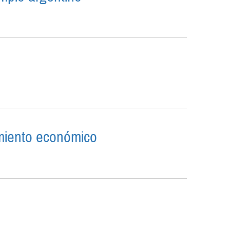
 EL EJEMPLO ARGENTINO
TURAL
imiento económico
 CRECIMIENTO ECONÓMICO