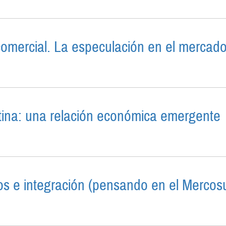
comercial. La especulación en el mercad
INANCIERO-COMERCIAL. LA ESPECULACIÓN EN EL ME
atina: una relación económica emergente
AMÉRICA LATINA: UNA RELACIÓN ECONÓMICA EMERGE
s e integración (pensando en el Mercosu
CAMBIARIOS E INTEGRACIÓN (PENSANDO EN EL MER