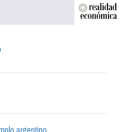
o
ATÉGICO
emplo argentino