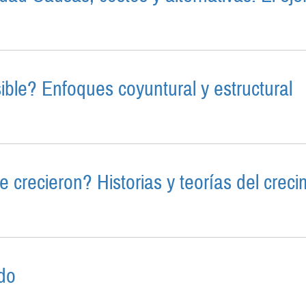
Y VULNERABILIDAD CAUSAS, COSTOS Y ALTERNATIVAS.
sible? Enfoques coyuntural y estructural
ACIÓN ES POSIBLE? ENFOQUES COYUNTURAL Y ESTRUC
e crecieron? Historias y teorías del crec
 PAÍSES QUE CRECIERON? HISTORIAS Y TEORÍAS DEL
ado
O DEL MERCADO