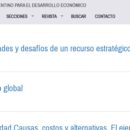
ENTINO PARA EL DESARROLLO ECONÓMICO
SECCIONES
REVISTA
BUSCAR
CONTACTO
idades y desafíos de un recurso estratégic
A: OPORTUNIDADES Y DESAFÍOS DE UN RECURSO ESTR
o global
ES DEL DELITO GLOBAL
lidad Causas, costos y alternativas. El ej