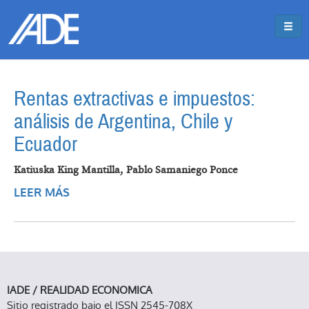
Pasar al contenido principal
Jump to main content
Rentas extractivas e impuestos:
análisis de Argentina, Chile y
Ecuador
Katiuska King Mantilla, Pablo Samaniego Ponce
LEER MÁS
SOBRE RENTAS EXTRACTIVAS E
IMPUESTOS: ANÁLISIS DE ARGENTINA,
CHILE Y ECUADOR
IADE / REALIDAD ECONOMICA
Sitio registrado bajo el ISSN 2545-708X