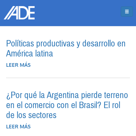
Pasar al contenido principal
Jump to main content
Políticas productivas y desarrollo en
América latina
LEER MÁS
SOBRE POLÍTICAS PRODUCTIVAS Y
DESARROLLO EN AMÉRICA LATINA
¿Por qué la Argentina pierde terreno
en el comercio con el Brasil? El rol
de los sectores
LEER MÁS
SOBRE ¿POR QUÉ LA ARGENTINA PIERDE
TERRENO EN EL COMERCIO CON EL