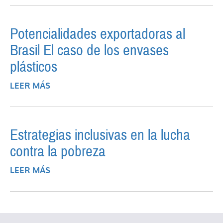
BRASIL? EL ROL DE LOS SECTORES
Potencialidades exportadoras al
Brasil El caso de los envases
plásticos
LEER MÁS
SOBRE POTENCIALIDADES
EXPORTADORAS AL BRASIL EL CASO DE
LOS ENVASES PLÁSTICOS
Estrategias inclusivas en la lucha
contra la pobreza
LEER MÁS
SOBRE ESTRATEGIAS INCLUSIVAS EN LA
LUCHA CONTRA LA POBREZA