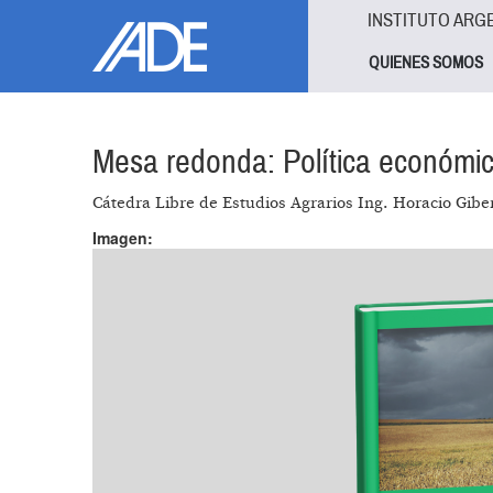
Pasar al contenido principal
Jump to main content
INSTITUTO ARG
QUIENES SOMOS
Mesa redonda: Política económica 
Cátedra Libre de Estudios Agrarios Ing. Horacio Giber
Imagen: