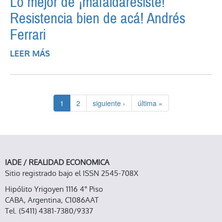
Lo mejor de ­¡mafaldaresiste!
Resistencia bien de acá! Andrés
Ferrari
LEER MÁS
SOBRE LO MEJOR DE ­¡MAFALDARESISTE!
RESISTENCIA BIEN DE ACÁ! ANDRÉS
FERRARI
1
2
siguiente ›
última »
IADE / REALIDAD ECONOMICA
Sitio registrado bajo el ISSN 2545-708X
Hipólito Yrigoyen 1116 4° Piso
CABA, Argentina, C1086AAT
Tel. (5411) 4381-7380/9337