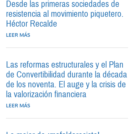
Desde las primeras sociedades de
resistencia al movimiento piquetero.
Héctor Recalde
LEER MÁS
SOBRE LA PROTESTA SOCIAL EN LA
ARGENTINA. DESDE LAS PRIMERAS
SOCIEDADES DE RESISTENCIA AL
MOVIMIENTO PIQUETERO. HÉCTOR
Las reformas estructurales y el Plan
RECALDE
de Convertibilidad durante la década
de los noventa. El auge y la crisis de
la valorización financiera
LEER MÁS
SOBRE LAS REFORMAS ESTRUCTURALES Y
EL PLAN DE CONVERTIBILIDAD DURANTE
LA DÉCADA DE LOS NOVENTA. EL AUGE Y
LA CRISIS DE LA VALORIZACIÓN
FINANCIERA