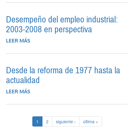
HOY Y MAÑANA
Desempeño del empleo industrial:
2003-2008 en perspectiva
LEER MÁS
SOBRE DESEMPEÑO DEL EMPLEO
INDUSTRIAL: 2003-2008 EN PERSPECTIVA
Desde la reforma de 1977 hasta la
actualidad
LEER MÁS
SOBRE DESDE LA REFORMA DE 1977
HASTA LA ACTUALIDAD
1
2
siguiente ›
última »