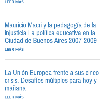
LEER MÁS
SOBRE RECURSOS NATURALES/BIENES
COMUNES: PLANES
HEGEMÓNICOS/DISPUTAS Y
RESISTENCIAS
Mauricio Macri y la pedagogía de la
injusticia La política educativa en la
Ciudad de Buenos Aires 2007-2009
LEER MÁS
SOBRE MAURICIO MACRI Y LA PEDAGOGÍA
DE LA INJUSTICIA LA POLÍTICA EDUCATIVA
EN LA CIUDAD DE BUENOS AIRES 2007-
2009
La Unión Europea frente a sus cinco
crisis. Desafíos múltiples para hoy y
mañana
LEER MÁS
SOBRE LA UNIÓN EUROPEA FRENTE A SUS
CINCO CRISIS. DESAFÍOS MÚLTIPLES PARA