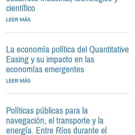
científico
LEER MÁS
SOBRE UNA NUEVA MATRIZ ENERGÉTICA
PARA ARGENTINA: RENTAS
TERMODINÁMICAS Y DESARROLLO
INDUSTRIAL, TECNOLÓGICO Y CIENTÍFICO
La economía política del Quantitative
Easing y su impacto en las
economías emergentes
LEER MÁS
SOBRE LA ECONOMÍA POLÍTICA DEL
QUANTITATIVE EASING Y SU IMPACTO EN
LAS ECONOMÍAS EMERGENTES
Políticas públicas para la
navegación, el transporte y la
energía. Entre Ríos durante el