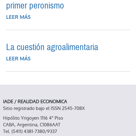
primer peronismo
LEER MÁS
SOBRE POLÍTICAS PÚBLICAS PARA LA
NAVEGACIÓN, EL TRANSPORTE Y LA
ENERGÍA. ENTRE RÍOS DURANTE EL
PRIMER PERONISMO
La cuestión agroalimentaria
LEER MÁS
SOBRE LA CUESTIÓN AGROALIMENTARIA
IADE / REALIDAD ECONOMICA
Sitio registrado bajo el ISSN 2545-708X
Hipólito Yrigoyen 1116 4° Piso
CABA, Argentina, C1086AAT
Tel. (5411) 4381-7380/9337