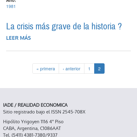
Año:
1981
La crisis más grave de la historia ?
LEER MÁS
SOBRE LA CRISIS MÁS GRAVE DE LA
HISTORIA ?
« primera
‹ anterior
1
2
IADE / REALIDAD ECONOMICA
Sitio registrado bajo el ISSN 2545-708X
Hipólito Yrigoyen 1116 4° Piso
CABA, Argentina, C1086AAT
Tel. (5411) 4381-7380/9337