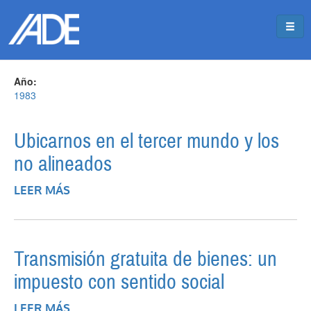
Pasar al contenido principal
Jump to main content
Año:
1983
Ubicarnos en el tercer mundo y los
no alineados
LEER MÁS
SOBRE UBICARNOS EN EL TERCER
MUNDO Y LOS NO ALINEADOS
Transmisión gratuita de bienes: un
impuesto con sentido social
LEER MÁS
SOBRE TRANSMISIÓN GRATUITA DE