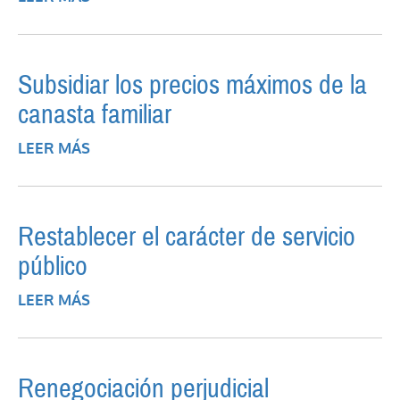
BIENES: UN IMPUESTO CON SENTIDO
SOCIAL
Subsidiar los precios máximos de la
canasta familiar
LEER MÁS
SOBRE SUBSIDIAR LOS PRECIOS
MÁXIMOS DE LA CANASTA FAMILIAR
Restablecer el carácter de servicio
público
LEER MÁS
SOBRE RESTABLECER EL CARÁCTER DE
SERVICIO PÚBLICO
Renegociación perjudicial