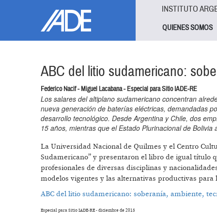
Pasar al contenido principal
Jump to main content
INSTITUTO ARG
QUIENES SOMOS
ABC del litio sudamericano: sobe
Federico Nacif - Miguel Lacabana - Especial para Sitio IADE-RE
Los salares del altiplano sudamericano concentran alrede
nueva generación de baterías eléctricas, demandadas por l
desarrollo tecnológico. Desde Argentina y Chile, dos em
15 años, mientras que el Estado Plurinacional de Bolivia
La Universidad Nacional de Quilmes y el Centro Cultur
Sudamericano” y presentaron el libro de igual título 
profesionales de diversas disciplinas y nacionalidades
modelos vigentes y las alternativas productivas para 
ABC del litio sudamericano: soberanía, ambiente, tec
Especial para Sitio IADE-RE - diciembre de 2015