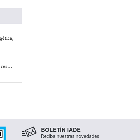
gética,
res...
BOLETÍN IADE
Reciba nuestras novedades