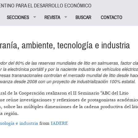
ENTINO PARA EL DESARROLLO ECONÓMICO
SECCIONES
REVISTA
BUSCAR
CONTACTO
ranía, ambiente, tecnología e industria
dor del 80% de las reservas mundiales de litio en salmueras, factor cl
a electrónica portátil y por la naciente industria de vehículos eléctric
presas transnacionales controlan el mercado mundial de litio desde ha
 avanza desde 2008 con un proyecto de industrialización 100% estatal.
al de la Cooperación realizaron el II Seminario “ABC del Litio
que reúne investigaciones y reflexiones de protagonistas académic
, sobre las múltiples dimensiones de la cadena productiva del liti
la región.
nología e industria
from
IADERE