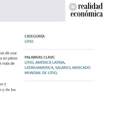
CATEGORÍA
LITIO
ave de una
PALABRAS CLAVE:
os en pleno
LITIO
,
AMÉRICA LATINA
,
ce más de
LATINOAMERICA
,
SALARES
,
MERCADO
MUNDIAL DE LITIO
,
os y
o y de los