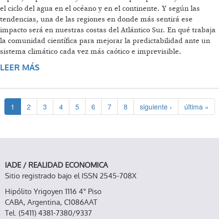
el ciclo del agua en el océano y en el continente. Y según las
tendencias, una de las regiones en donde más sentirá ese
impacto será en nuestras costas del Atlántico Sur. En qué trabaja
la comunidad científica para mejorar la predictabilidad ante un
sistema climático cada vez más caótico e imprevisible.
LEER MÁS
SOBRE ¿POR QUÉ LAS INUNDACIONES SON
CADA VEZ PEORES?
1
2
3
4
5
6
7
8
siguiente ›
última »
IADE / REALIDAD ECONOMICA
Sitio registrado bajo el ISSN 2545-708X
Hipólito Yrigoyen 1116 4° Piso
CABA, Argentina, C1086AAT
Tel. (5411) 4381-7380/9337