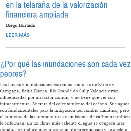
en la telaraña de la valorización
financiera ampliada
Diego Hurtado
LEER MÁS
SOBRE CAMBIO CLIMÁTICO Y
TRANSICIONES ENERGÉTICAS EN UN
CONTEXTO DE CONFLICTO HEGEMÓNICO.
LA ARGENTINA EN LA TELARAÑA DE LA
¿Por qué las inundaciones son cada vez
VALORIZACIÓN FINANCIERA AMPLIADA
peores?
Las lluvias e inundaciones extremas como las de Zárate y
Campana, Bahía Blanca, Río Grande do Sul y Valencia están
influenciadas por un factor común, y no tiene que ver con
infraestructura. Se trata del calentamiento del océano. Sus aguas
son fundamentales para la mitigación del cambio climático, pero
el aumento de las temperaturas y emisiones de carbono también
lo enferman. En un clima más caliente el agua se evapora más
rápido, se produce mayor cantidad de precipitación y se acelera