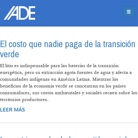
Pasar al contenido principal
Jump to main content
El costo que nadie paga de la transición
verde
El litio es indispensable para las baterías de la transición
energética, pero su extracción agota fuentes de agua y afecta a
comunidades indígenas en América Latina. Mientras los
beneficios de la economía verde se concentran en los países
consumidores, sus costos ambientales y sociales recaen sobre los
territorios productores.
LEER MÁS
SOBRE EL COSTO QUE NADIE PAGA DE LA
TRANSICIÓN VERDE