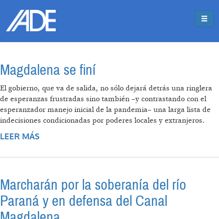
Pasar al contenido principal
Jump to main content
Magdalena se finí
El gobierno, que va de salida, no sólo dejará detrás una ringlera
de esperanzas frustradas sino también –y contrastando con el
esperanzador manejo inicial de la pandemia– una larga lista de
indecisiones condicionadas por poderes locales y extranjeros.
LEER MÁS
SOBRE MAGDALENA SE FINÍ
Marcharán por la soberanía del río
Paraná y en defensa del Canal
Magdalena