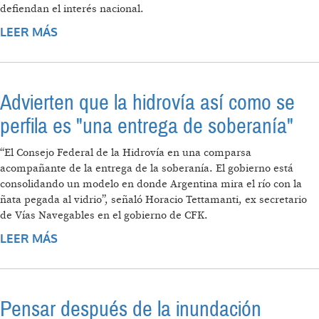
defiendan el interés nacional.
LEER MÁS
SOBRE SOBERANÍA EN EL RÍO DE LA PLATA
PARA EL DESARROLLO HUMANO INTEGRAL
Advierten que la hidrovía así como se
perfila es "una entrega de soberanía"
“El Consejo Federal de la Hidrovía en una comparsa
acompañante de la entrega de la soberanía. El gobierno está
consolidando un modelo en donde Argentina mira el río con la
ñata pegada al vidrio”, señaló Horacio Tettamanti, ex secretario
de Vías Navegables en el gobierno de CFK.
LEER MÁS
SOBRE ADVIERTEN QUE LA HIDROVÍA ASÍ
COMO SE PERFILA ES "UNA ENTREGA DE
SOBERANÍA"
Pensar después de la inundación