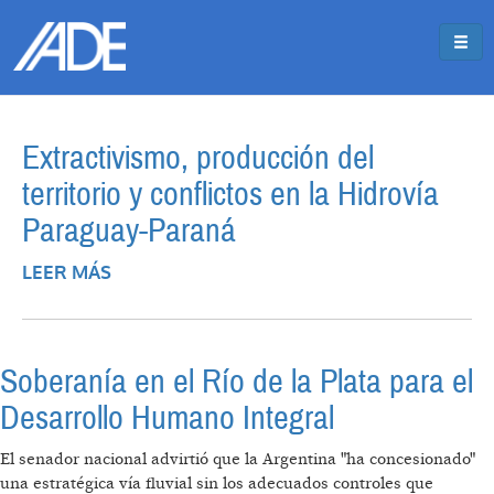
Pasar al contenido principal
Jump to main content
Extractivismo, producción del
territorio y conflictos en la Hidrovía
Paraguay-Paraná
LEER MÁS
SOBRE EXTRACTIVISMO, PRODUCCIÓN
DEL TERRITORIO Y CONFLICTOS EN LA
HIDROVÍA PARAGUAY-PARANÁ
Soberanía en el Río de la Plata para el
Desarrollo Humano Integral
El senador nacional advirtió que la Argentina "ha concesionado"
una estratégica vía fluvial sin los adecuados controles que