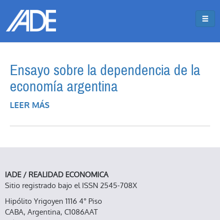
Pasar al contenido principal
Jump to main content
Ensayo sobre la dependencia de la
economía argentina
LEER MÁS
SOBRE ENSAYO SOBRE LA DEPENDENCIA
DE LA ECONOMÍA ARGENTINA
IADE / REALIDAD ECONOMICA
Sitio registrado bajo el ISSN 2545-708X
Hipólito Yrigoyen 1116 4° Piso
CABA, Argentina, C1086AAT