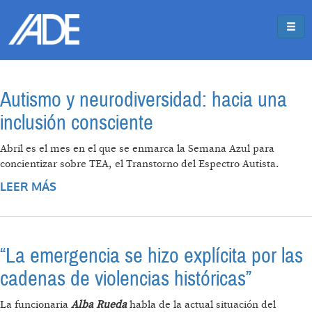
Pasar al contenido principal
Jump to main content
Autismo y neurodiversidad: hacia una
inclusión consciente
Abril es el mes en el que se enmarca la Semana Azul para
concientizar sobre TEA, el Transtorno del Espectro Autista.
LEER MÁS
SOBRE AUTISMO Y NEURODIVERSIDAD:
HACIA UNA INCLUSIÓN CONSCIENTE
“La emergencia se hizo explícita por las
cadenas de violencias históricas”
La funcionaria
Alba Rueda
habla de la actual situación del