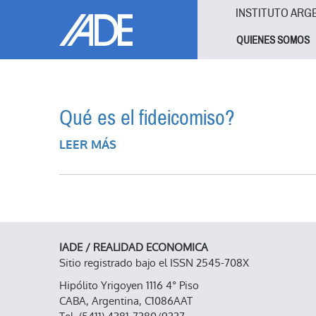
Pasar al contenido principal
Jump to main content
INSTITUTO ARG
QUIENES SOMOS
Qué es el fideicomiso?
LEER MÁS
SOBRE QUÉ ES EL FIDEICOMISO?
IADE / REALIDAD ECONOMICA
Sitio registrado bajo el ISSN 2545-708X
Hipólito Yrigoyen 1116 4° Piso
CABA, Argentina, C1086AAT