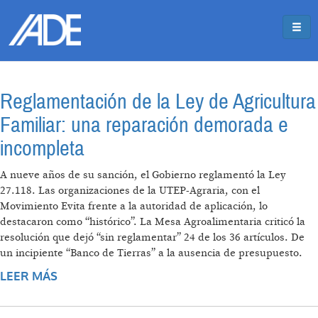
Pasar al contenido principal
Jump to main content
Reglamentación de la Ley de Agricultura
Familiar: una reparación demorada e
incompleta
A nueve años de su sanción, el Gobierno reglamentó la Ley
27.118. Las organizaciones de la UTEP-Agraria, con el
Movimiento Evita frente a la autoridad de aplicación, lo
destacaron como “histórico”. La Mesa Agroalimentaria criticó la
resolución que dejó “sin reglamentar” 24 de los 36 artículos. De
un incipiente “Banco de Tierras” a la ausencia de presupuesto.
LEER MÁS
SOBRE REGLAMENTACIÓN DE LA LEY DE
AGRICULTURA FAMILIAR: UNA REPARACIÓN
DEMORADA E INCOMPLETA