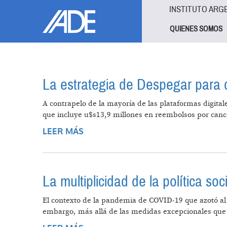
Pasar al contenido principal
Jump to main content
INSTITUTO ARG
QUIENES SOMOS
La estrategia de Despegar para
A contrapelo de la mayoría de las plataformas digita
que incluye u$s13,9 millones en reembolsos por canc
LEER MÁS
SOBRE LA ESTRATEGIA DE DESPE
La multiplicidad de la política s
El contexto de la pandemia de COVID-19 que azotó al 
embargo, más allá de las medidas excepcionales que 