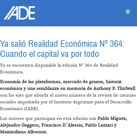
Pasar al contenido principal
Jump to main content
Ya salió Realidad Económica Nº 364:
Cuando el capital va por todo
Ya se encuentra disponible la edición N° 364 de Realidad
Económica.
Economía de las plataformas, mercado de granos, historia
económica y una semblanza en memoria de Anthony P. Thirlwall
son los ejes que aborda el nuevo número de la revista de ciencias
sociales impulsada por el Instituto Argentino para el Desarrollo
Económico (IADE).
Los autores que participan en esta edición son
Pablo Míguez,
Alejandro Gaggero, Francisco D´Alessio, Pablo Lazzari y
Maximiliano Albornoz.