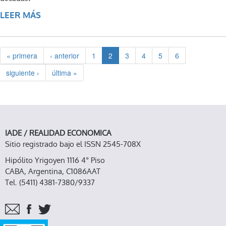
LEER MÁS
SOBRE EL ACUERDO DE LIBRE COMERCIO
QUE ESTÁ A PUNTO DE SER SUSCRIPTO
ENTRE EL MERCOSUR Y LA UNIÓN EUROPEA
« primera
‹ anterior
1
2
3
4
5
6
siguiente ›
última »
IADE / REALIDAD ECONOMICA
Sitio registrado bajo el ISSN 2545-708X
Hipólito Yrigoyen 1116 4° Piso
CABA, Argentina, C1086AAT
Tel. (5411) 4381-7380/9337