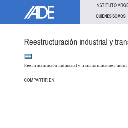
Pasar al contenido principal
Jump to main content
INSTITUTO ARG
QUIENES SOMOS
Reestructuración industrial y tra
Reestructuración industrial y transformaciones indust
COMPARTIR EN