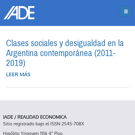
Pasar al contenido principal
Jump to main content
Clases sociales y desigualdad en la
Argentina contemporánea (2011-
2019)
LEER MÁS
SOBRE CLASES SOCIALES Y DESIGUALDAD
EN LA ARGENTINA CONTEMPORÁNEA
(2011-2019)
IADE / REALIDAD ECONOMICA
Sitio registrado bajo el ISSN 2545-708X
Hipólito Yrigoyen 1116 4° Piso