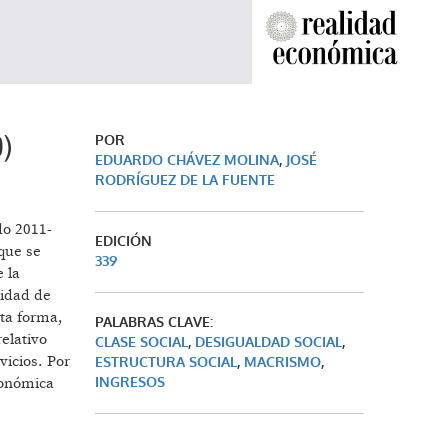
9)
POR
EDUARDO CHÁVEZ MOLINA
,
JOSÉ
RODRÍGUEZ DE LA FUENTE
do 2011-
EDICIÓN
 que se
339
e la
idad de
sta forma,
PALABRAS CLAVE:
elativo
CLASE SOCIAL
,
DESIGUALDAD SOCIAL
,
vicios. Por
ESTRUCTURA SOCIAL
,
MACRISMO
,
INGRESOS
conómica