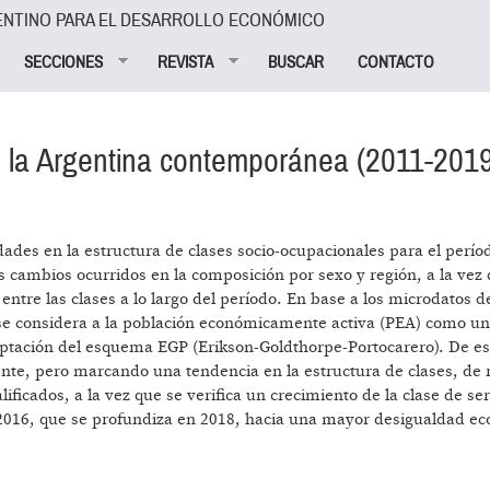
ENTINO PARA EL DESARROLLO ECONÓMICO
SECCIONES
REVISTA
BUSCAR
CONTACTO
n la Argentina contemporánea (2011-201
idades en la estructura de clases socio-ocupacionales para el perío
os cambios ocurridos en la composición por sexo y región, a la vez
 entre las clases a lo largo del período. En base a los microdatos d
e considera a la población económicamente activa (PEA) como un
 adaptación del esquema EGP (Erikson-Goldthorpe-Portocarero). De e
nte, pero marcando una tendencia en la estructura de clases, de r
ficados, a la vez que se verifica un crecimiento de la clase de ser
 2016, que se profundiza en 2018, hacia una mayor desigualdad e