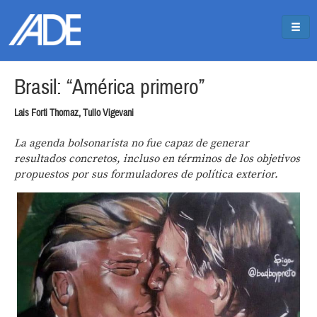
Pasar al contenido principal
Jump to main content
Brasil: “América primero”
Lais Forti Thomaz, Tullo Vigevani
La agenda bolsonarista no fue capaz de generar
resultados concretos, incluso en términos de los objetivos
propuestos por sus formuladores de política exterior.