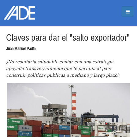
Pasar al contenido principal
Jump to main content
Claves para dar el "salto exportador"
Juan Manuel Padín
¿No resultaría saludable contar con una estrategia
apoyada transversalmente que le permita al país
construir políticas públicas a mediano y largo plazo?