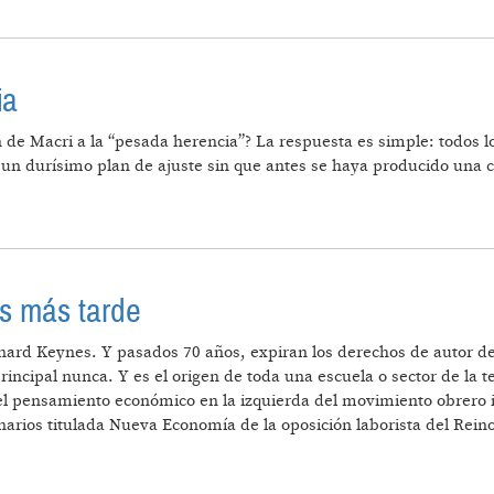
ia
 de Macri a la “pesada herencia”? La respuesta es simple: todos l
r un durísimo plan de ajuste sin que antes se haya producido una 
A HERENCIA
s más tarde
rd Keynes. Y pasados 70 años, expiran los derechos de autor de 
rincipal nunca. Y es el origen de toda una escuela o sector de la
el pensamiento económico en la izquierda del movimiento obrero 
inarios titulada Nueva Economía de la oposición laborista del Rei
, 70 AÑOS MÁS TARDE