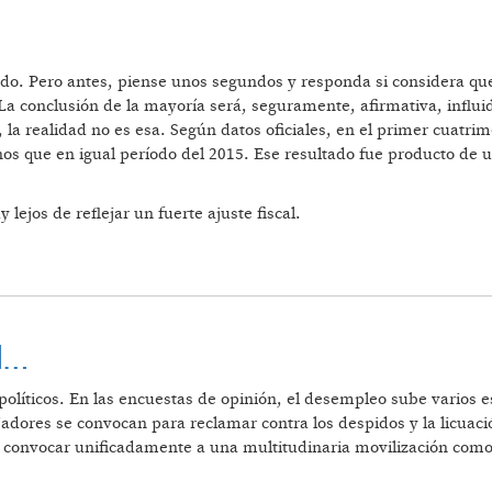
yendo. Pero antes, piense unos segundos y responda si considera 
 La conclusión de la mayoría será, seguramente, afirmativa, influid
 la realidad no es esa. Según datos oficiales, en el primer cuatrime
s que en igual período del 2015. Ese resultado fue producto de u
ejos de reflejar un fuerte ajuste fiscal.
al…
 políticos. En las encuestas de opinión, el desempleo sube varios 
ajadores se convocan para reclamar contra los despidos y la licuac
e convocar unificadamente a una multitudinaria movilización como
A VERTEBRAL…