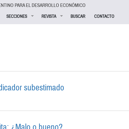
ENTINO PARA EL DESARROLLO ECONÓMICO
SECCIONES
REVISTA
BUSCAR
CONTACTO
MIDOR
dicador subestimado
ES: UN INDICADOR SUBESTIMADO
ita: ¿Malo o bueno?