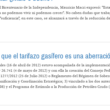
el Bicentenario de la Independencia, Mauricio Macri expresó: "Es
gía no podemos vivir ni podemos crecer". No caben dudas que traba
"suficiencia", en este caso, se alcanzará a través de la reducción 
O PER CÁPITA: ¿MALO O BUENO?
 que el tarifazo gasífero es una aberraci
cales (16 de abril de 2012) estuvo acompañada de la implementaci
y 26.741 (4 de mayo de 2012) y con ella la creación del Consejo Fe
o 1277/2012 (25 de Julio 2012) o Reglamento del Régimen de Soberan
nificación y Coordinación Estratégica; 3) vinculado a los dos ante
08) y el Programa de Estímulo a la Producción de Petróleo Crudo 
A CONFIRMA QUE EL TARIFAZO GASÍFERO ES UNA ABE