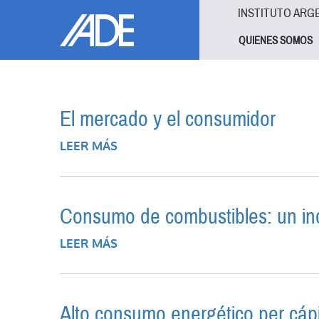
Pasar al contenido principal
Jump to main content
INSTITUTO ARG
QUIENES SOMOS
El mercado y el consumidor
LEER MÁS
SOBRE EL MERCADO Y EL CONSU
Consumo de combustibles: un in
LEER MÁS
SOBRE CONSUMO DE COMBUSTIBL
Alto consumo energético per cáp