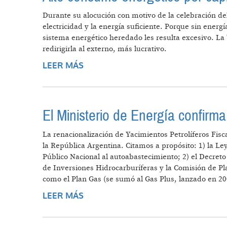
Durante su alocución con motivo de la celebración d
electricidad y la energía suficiente. Porque sin ener
sistema energético heredado les resulta excesivo. La 
redirigirla al externo, más lucrativo.
LEER MÁS
SOBRE ALTO CONSUMO ENERGÉTIC
El Ministerio de Energía confirma
La renacionalización de Yacimientos Petrolíferos Fis
la República Argentina. Citamos a propósito: 1) la Le
Público Nacional al autoabastecimiento; 2) el Decret
de Inversiones Hidrocarburíferas y la Comisión de Pla
como el Plan Gas (se sumó al Gas Plus, lanzado en 20
LEER MÁS
SOBRE EL MINISTERIO DE ENERGÍ