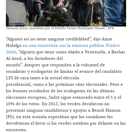
Yannick Jadot, candidato por el Partido Verde Christophe Tesson / EFE
“Alguien así no tiene ninguna credibilidad”, dijo Anne
Hidalgo
en una entrevista con la emisora pública
France
Inter
,
“alguien que tiene como aliado a Venezuela, a Bashar
Al-Asad, a los dictadores del
mundo”. Ataques que responden a la voluntad de
socialistas y ecologistas de limitar el avance del candidato
LFI de cara tanto a la actual elección
presidencial, como a las próximas citas electorales. Pese a
los buenos resultados de los ecologistas en las últimas
elecciones europeas, Jadot sigue estancado entre el 5 y el
10% de los votos. En 2012, los verdes decidieron no
presentar ninguna candidatura y apoyar a Benoît Hamon
(PS), en esta ocasión esperaban que los socialistas les
devolvieran el favor si los verdes estaban por delante en las
encuestas.