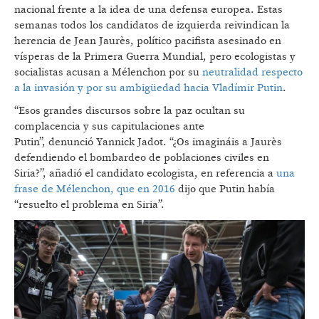
nacional frente a la idea de una defensa europea. Estas
semanas todos los candidatos de izquierda reivindican la
herencia de Jean Jaurès, político pacifista asesinado en
vísperas de la Primera Guerra Mundial, pero ecologistas y
socialistas acusan a Mélenchon por su
neutralidad respecto
a la invasión y por su ambig
üedad hacia Vladímir Putin
.
“Esos grandes discursos sobre la paz ocultan su
complacencia y sus capitulaciones ante
Putin”, denunció Yannick Jadot. “¿Os imagináis a Jaurès
defendiendo el bombardeo de poblaciones civiles en
Siria?”, añadió el candidato ecologista, en referencia a
una
frase de Mélenchon, que en 2016
dijo que Putin había
“resuelto el problema en Siria”.