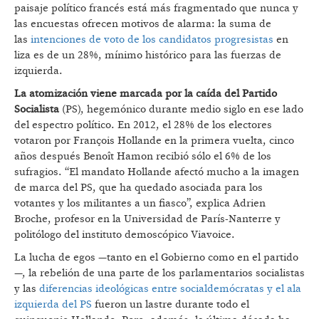
paisaje político francés está más fragmentado que nunca y
las encuestas ofrecen motivos de alarma: la suma de
las
intenciones de voto de los candidatos progresistas
en
liza es de un 28%, mínimo histórico para las fuerzas de
izquierda.
La atomización viene marcada por la caída del Partido
Socialista
(PS), hegemónico durante medio siglo en ese lado
del espectro político. En 2012, el 28% de los electores
votaron por François Hollande en la primera vuelta, cinco
años después Benoît Hamon recibió sólo el 6% de los
sufragios. “El mandato Hollande afectó mucho a la imagen
de marca del PS, que ha quedado asociada para los
votantes y los militantes a un fiasco”, explica Adrien
Broche, profesor en la Universidad de París-Nanterre y
politólogo del instituto demoscópico Viavoice.
La lucha de egos —tanto en el Gobierno como en el partido
—, la rebelión de una parte de los parlamentarios socialistas
y las
diferencias ideológicas entre socialdemócratas y el ala
izquierda del PS
fueron un lastre durante todo el