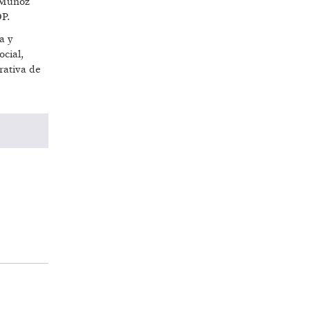
a Muñoz
OP.
a y
ocial,
rativa de