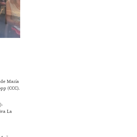
 de María
pp (CCC).
)-
iva La