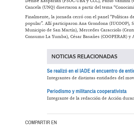
Denise Kasparian (FSOC-UBA y CCC), Pablo Vaninni (G
Cancela (UNQ) disertaron a partir del tema “Conocim
Finalmente, la jornada cerró con el panel “Políticas de
popular”. Allí participaron Ana Grondona (IUCOOP), S
Municipio de San Martín), Mercedes Caracciolo (Centr
Consumo La Yumba), César Basañes (COOPERAR) y A
NOTICIAS RELACIONADAS
Se realizó en el IADE el encuentro de enti
Integrantes de distintas entidades del mov
Periodismo y militancia cooperativista
Integrante de la redacción de Acción duran
COMPARTIR EN