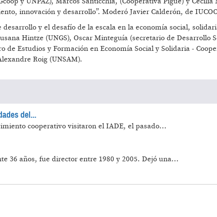
coop y UNPAZ), Marcos Santicchia, (Cooperativa Pigué) y Cecili
iento, innovación y desarrollo”. Moderó Javier Calderón, de IUCO
 desarrollo y el desafío de la escala en la economía social, solidari
usana Hintze (UNGS), Oscar Minteguía (secretario de Desarrollo S
o de Estudios y Formación en Economía Social y Solidaria - Coope
lexandre Roig (UNSAM).
dades del...
imiento cooperativo visitaron el IADE, el pasado...
te 36 años, fue director entre 1980 y 2005. Dejó una...