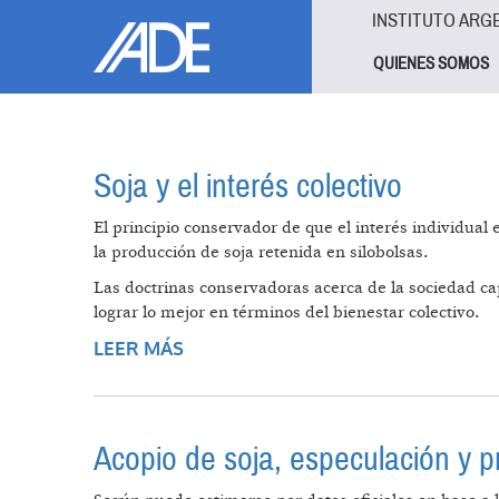
Pasar al contenido principal
Jump to main content
INSTITUTO ARG
QUIENES SOMOS
Soja y el interés colectivo
El principio conservador de que el interés individual
la producción de soja retenida en silobolsas.
Las doctrinas conservadoras acerca de la sociedad cap
lograr lo mejor en términos del bienestar colectivo.
LEER MÁS
SOBRE SOJA Y EL INTERÉS COLECT
Acopio de soja, especulación y 