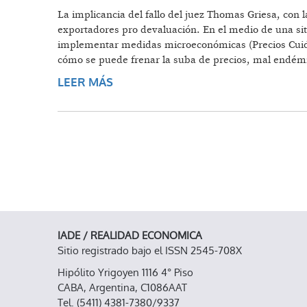
La implicancia del fallo del juez Thomas Griesa, con 
exportadores pro devaluación. En el medio de una situa
implementar medidas microeconómicas (Precios Cuida
cómo se puede frenar la suba de precios, mal endémi
LEER MÁS
SOBRE COYUNTURA Y PERSPECTIV
IADE / REALIDAD ECONOMICA
Sitio registrado bajo el ISSN 2545-708X
Hipólito Yrigoyen 1116 4° Piso
CABA, Argentina, C1086AAT
Tel. (5411) 4381-7380/9337