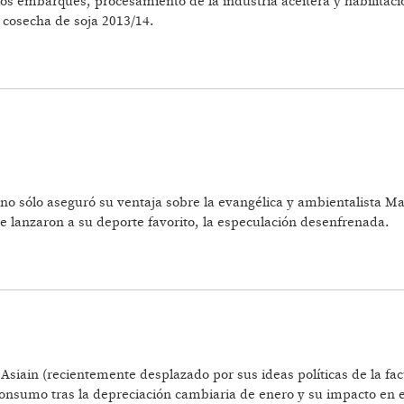
os embarques, procesamiento de la industria aceitera y habilitació
a cosecha de soja 2013/14.
LACIÓN Y PRESIÓN DEVALUADORA
no sólo aseguró su ventaja sobre la evangélica y ambientalista Mar
e lanzaron a su deporte favorito, la especulación desenfrenada.
FRENADA
Asiain (recientemente desplazado por sus ideas políticas de la fa
onsumo tras la depreciación cambiaria de enero y su impacto en el