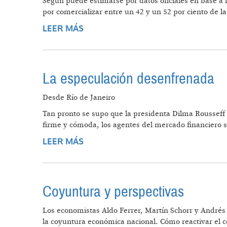
Según puede estimarse por datos oficiales en base a l
por comercializar entre un 42 y un 52 por ciento de l
LEER MÁS
SOBRE ACOPIO DE SOJA, ESPECU
La especulación desenfrenada
Desde Río de Janeiro
Tan pronto se supo que la presidenta Dilma Rousseff 
firme y cómoda, los agentes del mercado financiero s
LEER MÁS
SOBRE LA ESPECULACIÓN DESEN
Coyuntura y perspectivas
Los economistas Aldo Ferrer, Martín Schorr y Andrés 
la coyuntura económica nacional. Cómo reactivar el c