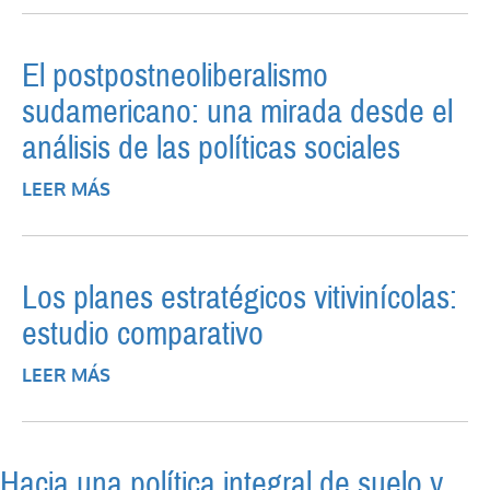
(2015-2019)
El postpostneoliberalismo
sudamericano: una mirada desde el
análisis de las políticas sociales
LEER MÁS
SOBRE EL POSTPOSTNEOLIBERALISMO
SUDAMERICANO: UNA MIRADA DESDE EL
ANÁLISIS DE LAS POLÍTICAS SOCIALES
Los planes estratégicos vitivinícolas:
estudio comparativo
LEER MÁS
SOBRE LOS PLANES ESTRATÉGICOS
VITIVINÍCOLAS: ESTUDIO COMPARATIVO
Hacia una política integral de suelo y