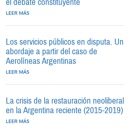
el debate constituyente
LEER MÁS
SOBRE DOMINIO MINERO Y RESERVA DE
LITIO EN CHILE. UNA INDAGACIÓN
HISTÓRICA PARA EL DEBATE
CONSTITUYENTE
Los servicios públicos en disputa. Un
abordaje a partir del caso de
Aerolíneas Argentinas
LEER MÁS
SOBRE LOS SERVICIOS PÚBLICOS EN
DISPUTA. UN ABORDAJE A PARTIR DEL
CASO DE AEROLÍNEAS ARGENTINAS
La crisis de la restauración neoliberal
en la Argentina reciente (2015-2019)
LEER MÁS
SOBRE LA CRISIS DE LA RESTAURACIÓN
NEOLIBERAL EN LA ARGENTINA RECIENTE