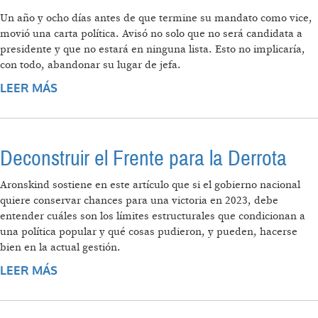
Un año y ocho días antes de que termine su mandato como vice,
movió una carta política. Avisó no solo que no será candidata a
presidente y que no estará en ninguna lista. Esto no implicaría,
con todo, abandonar su lugar de jefa.
LEER MÁS
SOBRE EL AJEDREZ DE CRISTINA: DEL
RENUNCIAMIENTO A LA VICTORIA DEL PJ
COMO ÚLTIMA TRINCHERA
Deconstruir el Frente para la Derrota
Aronskind sostiene en este artículo que si el gobierno nacional
quiere conservar chances para una victoria en 2023, debe
entender cuáles son los límites estructurales que condicionan a
una política popular y qué cosas pudieron, y pueden, hacerse
bien en la actual gestión.
LEER MÁS
SOBRE DECONSTRUIR EL FRENTE PARA LA
DERROTA