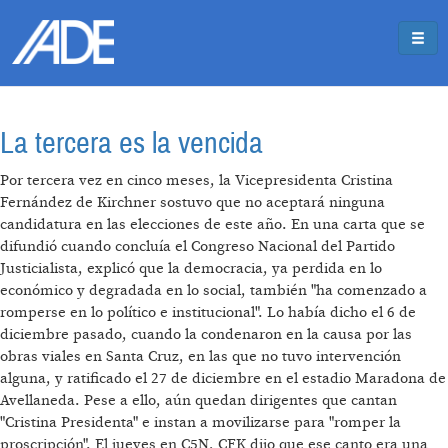
Pasar al contenido principal
Jump to main content
La tercera es la vencida
Por tercera vez en cinco meses, la Vicepresidenta Cristina
Fernández de Kirchner sostuvo que no aceptará ninguna
candidatura en las elecciones de este año. En una carta que se
difundió cuando concluía el Congreso Nacional del Partido
Justicialista, explicó que la democracia, ya perdida en lo
económico y degradada en lo social, también "ha comenzado a
romperse en lo político e institucional". Lo había dicho el 6 de
diciembre pasado, cuando la condenaron en la causa por las
obras viales en Santa Cruz, en las que no tuvo intervención
alguna, y ratificado el 27 de diciembre en el estadio Maradona de
Avellaneda. Pese a ello, aún quedan dirigentes que cantan
"Cristina Presidenta" e instan a movilizarse para "romper la
proscripción". El jueves en C5N, CFK dijo que ese canto era una