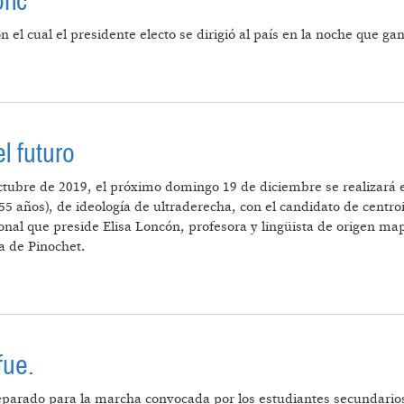
ric
l cual el presidente electo se dirigió al país en la noche que gan
E GABRIEL BORIC
l futuro
ctubre de 2019, el próximo domingo 19 de diciembre se realizará e
55 años), de ideología de ultraderecha, con el candidato de centro
ional que preside Elisa Loncón, profesora y lingüista de origen m
a de Pinochet.
PASADO Y EL FUTURO
fue.
reparado para la marcha convocada por los estudiantes secundarios