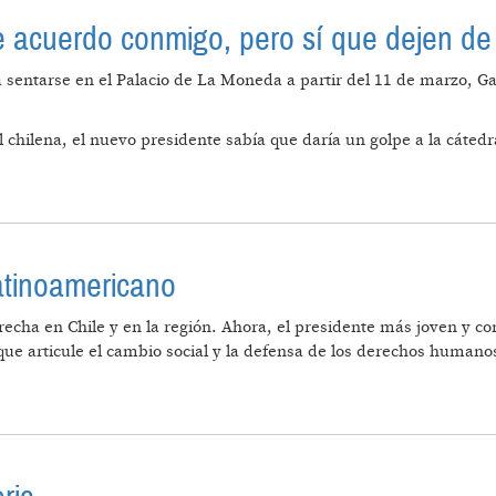
de acuerdo conmigo, pero sí que dejen d
 sentarse en el Palacio de La Moneda a partir del 11 de marzo, Gabr
 chilena, el nuevo presidente sabía que daría un golpe a la cátedr
ES ESTÉN DE ACUERDO CONMIGO, PERO SÍ QUE DEJEN
latinoamericano
erecha en Chile y en la región. Ahora, el presidente más joven y co
ue articule el cambio social y la defensa de los derechos humano
OGRESISMO LATINOAMERICANO