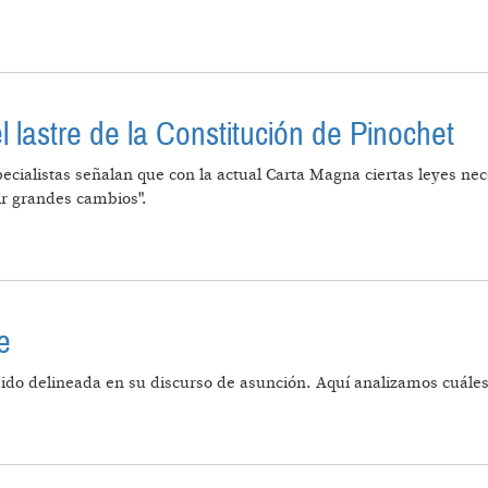
l lastre de la Constitución de Pinochet
ecialistas señalan que con la actual Carta Magna ciertas leyes nec
cir grandes cambios".
ETIDOS Y EL LASTRE DE LA CONSTITUCIÓN DE PINOC
e
ido delineada en su discurso de asunción. Aquí analizamos cuáles 
 EN CHILE