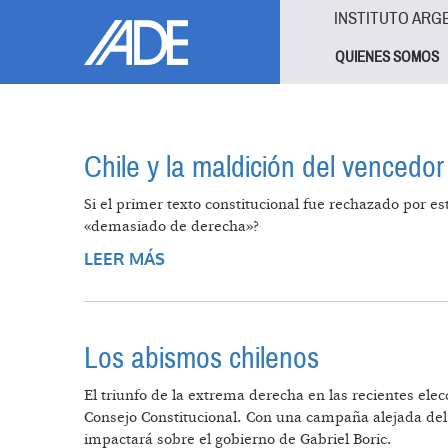
Pasar al contenido principal
Jump to main content
INSTITUTO ARG
QUIENES SOMOS
Chile y la maldición del vencedor
Si el primer texto constitucional fue rechazado por e
«demasiado de derecha»?
LEER MÁS
SOBRE CHILE Y LA MALDICIÓN D
Los abismos chilenos
El triunfo de la extrema derecha en las recientes ele
Consejo Constitucional. Con una campaña alejada del 
impactará sobre el gobierno de Gabriel Boric.