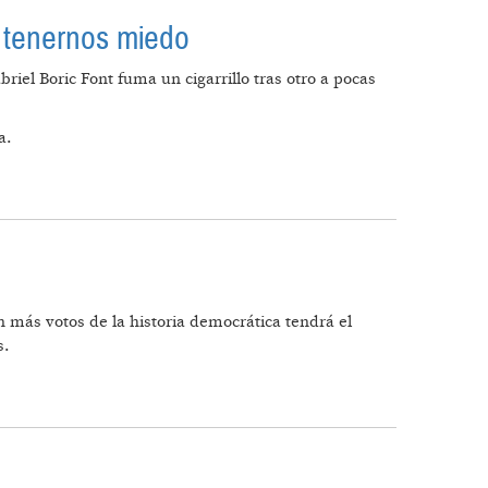
e tenernos miedo
iel Boric Font fuma un cigarrillo tras otro a pocas
a.
 DE TENERNOS MIEDO
n más votos de la historia democrática tendrá el
s.