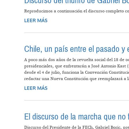
Discurso del triunfo de Gabriel Bo
Reproducimos a continuación el discurso completo con e
LEER MÁS
SOBRE DISCURSO DEL TRIUNFO D
Chile, un país entre el pasado y e
A poco más dos años de la revuelta social del 18 de o
presidenciales, que enfrentarán a José Antonio Kast (
desde el 4 de julio, funciona la Convención Constituc
redactar una Nueva Constitución que reemplazará a l
LEER MÁS
SOBRE CHILE, UN PAÍS ENTRE EL 
El discurso de la marcha que no 
Discurso del Presidente de la FECh, Gabriel Boric, p