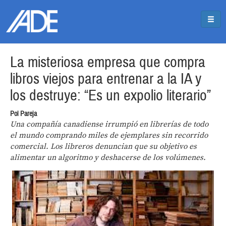
Pasar al contenido principal
Jump to main content
La misteriosa empresa que compra
libros viejos para entrenar a la IA y
los destruye: “Es un expolio literario”
Pol Pareja
Una compañía canadiense irrumpió en librerías de todo
el mundo comprando miles de ejemplares sin recorrido
comercial. Los libreros denuncian que su objetivo es
alimentar un algoritmo y deshacerse de los volúmenes.