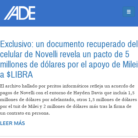
Pasar al contenido principal
Jump to main content
Exclusivo: un documento recuperado del
celular de Novelli revela un pacto de 5
millones de dólares por el apoyo de Milei
a $LIBRA
El archivo hallado por peritos informáticos refleja un acuerdo de
pagos de Novelli con el entorno de Hayden Davis que incluía 1,5
millones de dólares por adelantado, otros 1,5 millones de dólares
por el tuit de Milei y 2 millones de dólares más tras la firma de
un contrato en persona.
LEER MÁS
SOBRE EXCLUSIVO: UN DOCUMENTO
RECUPERADO DEL CELULAR DE NOVELLI
REVELA UN PACTO DE 5 MILLONES DE