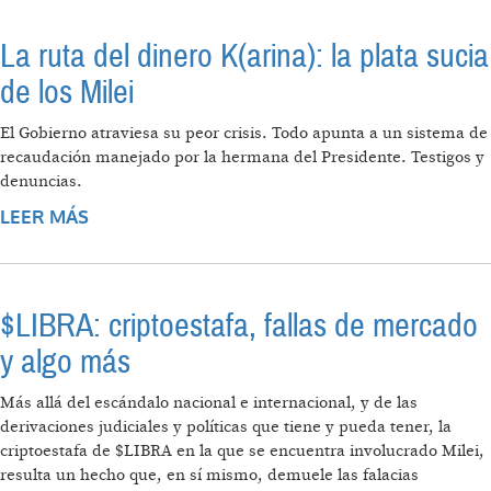
DÓLARES POR EL APOYO DE MILEI A $LIBRA
La ruta del dinero K(arina): la plata sucia
de los Milei
El Gobierno atraviesa su peor crisis. Todo apunta a un sistema de
recaudación manejado por la hermana del Presidente. Testigos y
denuncias.
LEER MÁS
SOBRE LA RUTA DEL DINERO K(ARINA): LA
PLATA SUCIA DE LOS MILEI
$LIBRA: criptoestafa, fallas de mercado
y algo más
Más allá del escándalo nacional e internacional, y de las
derivaciones judiciales y políticas que tiene y pueda tener, la
criptoestafa de $LIBRA en la que se encuentra involucrado Milei,
resulta un hecho que, en sí mismo, demuele las falacias