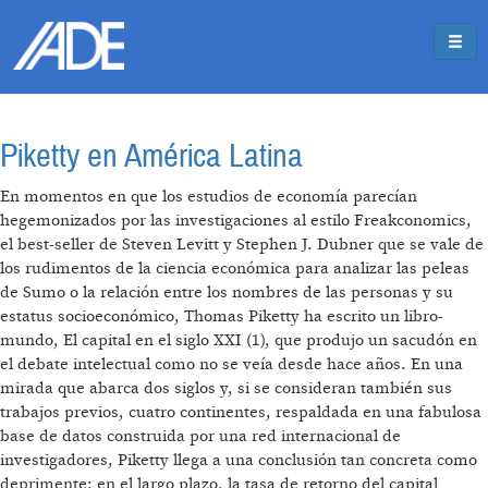
Pasar al contenido principal
Jump to main content
Piketty en América Latina
En momentos en que los estudios de economía parecían
hegemonizados por las investigaciones al estilo Freakconomics,
el best-seller de Steven Levitt y Stephen J. Dubner que se vale de
los rudimentos de la ciencia económica para analizar las peleas
de Sumo o la relación entre los nombres de las personas y su
estatus socioeconómico, Thomas Piketty ha escrito un libro-
mundo, El capital en el siglo XXI (1), que produjo un sacudón en
el debate intelectual como no se veía desde hace años. En una
mirada que abarca dos siglos y, si se consideran también sus
trabajos previos, cuatro continentes, respaldada en una fabulosa
base de datos construida por una red internacional de
investigadores, Piketty llega a una conclusión tan concreta como
deprimente: en el largo plazo, la tasa de retorno del capital