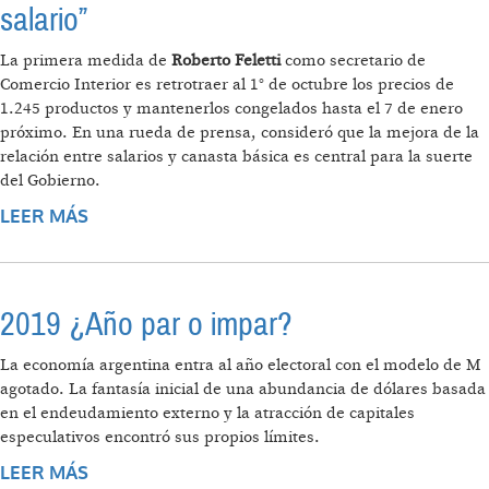
salario”
La primera medida de
Roberto Feletti
como secretario de
Comercio Interior es retrotraer al 1° de octubre los precios de
1.245 productos y mantenerlos congelados hasta el 7 de enero
próximo. En una rueda de prensa, consideró que la mejora de la
relación entre salarios y canasta básica es central para la suerte
del Gobierno.
LEER MÁS
SOBRE “EL EQUILIBRIO SOCIAL DEPENDE DE
QUE BAJE LA PRESIÓN DE LOS ALIMENTOS
SOBRE EL SALARIO”
2019 ¿Año par o impar?
La economía argentina entra al año electoral con el modelo de M
agotado. La fantasía inicial de una abundancia de dólares basada
en el endeudamiento externo y la atracción de capitales
especulativos encontró sus propios límites.
LEER MÁS
SOBRE 2019 ¿AÑO PAR O IMPAR?