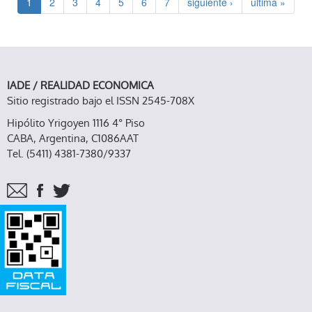
1
2
3
4
5
6
7
siguiente ›
última »
IADE / REALIDAD ECONOMICA
Sitio registrado bajo el ISSN 2545-708X
Hipólito Yrigoyen 1116 4° Piso
CABA, Argentina, C1086AAT
Tel. (5411) 4381-7380/9337