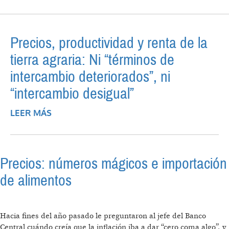
Precios, productividad y renta de la
tierra agraria: Ni “términos de
intercambio deteriorados”, ni
“intercambio desigual”
LEER MÁS
SOBRE PRECIOS, PRODUCTIVIDAD Y
RENTA DE LA TIERRA AGRARIA: NI
“TÉRMINOS DE INTERCAMBIO
DETERIORADOS”, NI “INTERCAMBIO
Precios: números mágicos e importación
DESIGUAL”
de alimentos
Hacia fines del año pasado le preguntaron al jefe del Banco
Central cuándo creía que la inflación iba a dar “cero coma algo”, y