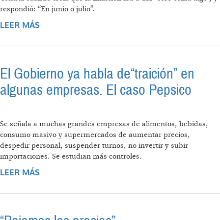
respondió: “En junio o julio”.
LEER MÁS
SOBRE PRECIOS: NÚMEROS MÁGICOS E
IMPORTACIÓN DE ALIMENTOS
El Gobierno ya habla de“traición” en
algunas empresas. El caso Pepsico
Se señala a muchas grandes empresas de alimentos, bebidas,
consumo masivo y supermercados de aumentar precios,
despedir personal, suspender turnos, no invertir y subir
importaciones. Se estudian más controles.
LEER MÁS
SOBRE EL GOBIERNO YA HABLA
DE“TRAICIÓN” EN ALGUNAS EMPRESAS. EL
CASO PEPSICO