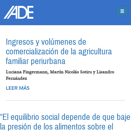
Pasar al contenido principal
Jump to main content
Ingresos y volúmenes de
comercialización de la agricultura
familiar periurbana
Luciana Fingermann, Martín Nicolás Sotiru y Lisandro
Fernández
LEER MÁS
SOBRE INGRESOS Y VOLÚMENES DE
COMERCIALIZACIÓN DE LA AGRICULTURA
FAMILIAR PERIURBANA
“El equilibrio social depende de que baje
la presión de los alimentos sobre el