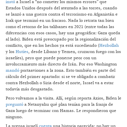
instó
a Israel a “no cometer los mismos errores” que
Estados Unidos después del atentado a las torres, cuando
se lanzó a una guerra contra el terrorismo en Afganistán e
Irak que terminó en un fracaso. Nada lo retrata tan bien
como el retorno de los talibanes en 2021 (entre todas las
diferencias con esos casos, hay una geográfica: Gaza queda
al lado). Biden está preocupado por la regionalización del
conflicto, que en los hechos ya está sucediendo (
Hezbollah
y los
Hutíes
, desde Líbano y Yemen, cruzaron fuego con los
israelíes), pero que puede ponerse peor con un
involucramiento más directo de Irán. Por eso Washington
mandó
portaaviones a la zona. Esto también es parte del
cálculo del primer apartado: si se ve obligado a combatir
contra Hezbollah o Siria desde el norte, Israel va a estar
todavía más desgastado.
Pero volvamos a la visita. Allí, según reporta Axios, Biden le
preguntó
a Netanyahu qué plan tenían para la franja de
Gaza luego de terminar con Hamas. Le respondieron que
ninguno.
La prensa israelí
cuenta
una historia parecida: no hay un