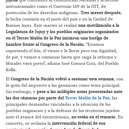
jujeña
que contradice la Constitución Nacional y acuerdos
internacionales como el Convenio 169 de la OIT, de
protección de los derechos indígenas.
Tres meses después
,
la lucha continúa en el norte del país y en la Ciudad de
Buenos Aires. Este martes se realizó
una movilización a la
Legislatura de Jujuy y los pueblos originarios organizados
en el Tercer Malón de la Paz iniciaron una huelga de
hambre frente al Congreso de la Nación
. "Estamos
soportando el frío, el viento y la lluvia pero con dignidad,
de pie, y vamos a continuar hasta que caiga la reforma y
Morales vaya preso", afirma José Cuenca Cruz, del Pueblo
Kolla.
El
Congreso de la Nación volvió a sesionar esta semana
, con
la quita del impuesto a las ganancias como tema principal.
Sin embargo, y
pese a las múltiples notas presentadas ante
las dos cámaras por parte del
Tercer Malón de la Paz
, las
principales demandas vinculadas a la situación de los
pueblos originarios y a la defensa de los territorios jujeños
ante el avance del extractivismo,
no están en el temario
. En
concreto, se reclama la
intervención federal de esa