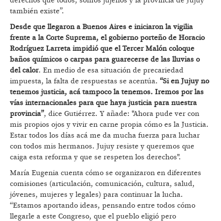
derechos que todos, somos jujeños y la provincia de Jujuy
también existe”.
Desde que llegaron a Buenos Aires e iniciaron la vigilia
frente a la Corte Suprema, el gobierno porteño de Horacio
Rodríguez Larreta impidió que el Tercer Malón coloque
baños químicos o carpas para guarecerse de las lluvias o
del calor
. En medio de esa situación de precariedad
impuesta, la falta de respuestas se acentúa.
“Si en Jujuy no
tenemos justicia, acá tampoco la tenemos. Iremos por las
vías internacionales para que haya justicia para nuestra
provincia”
, dice Gutiérrez. Y añade: "Ahora pude ver con
mis propios ojos y vivir en carne propia cómo es la Justicia.
Estar todos los días acá me da mucha fuerza para luchar
con todos mis hermanos. Jujuy resiste y queremos que
caiga esta reforma y que se respeten los derechos".
María Eugenia cuenta cómo se organizaron en diferentes
comisiones (articulación, comunicación, cultura, salud,
jóvenes, mujeres y legales) para continuar la lucha.
“Estamos aportando ideas, pensando entre todos cómo
llegarle a este Congreso, que el pueblo eligió pero