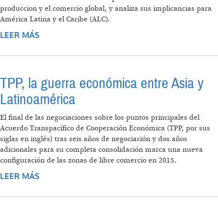
produccion y el comercio global, y analiza sus implicancias para
América Latina y el Caribe (ALC).
LEER MÁS
SOBRE LA IRRUPCIÓN DE CHINA Y SU
IMPACTO SOBRE LA ESTRUCTURA
PRODUCTIVA Y COMERCIAL EN AMÉRICA
LATINA Y EL CARIBE
TPP, la guerra económica entre Asia y
Latinoamérica
El final de las negociaciones sobre los puntos principales del
Acuerdo Transpacífico de Cooperación Económica (TPP, por sus
siglas en inglés) tras seis años de negociación y dos años
adicionales para su completa consolidación marca una nueva
configuración de las zonas de libre comercio en 2015.
LEER MÁS
SOBRE TPP, LA GUERRA ECONÓMICA ENTRE
ASIA Y LATINOAMÉRICA