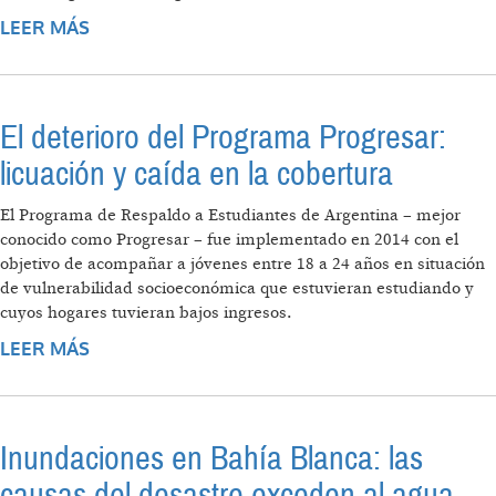
LEER MÁS
SOBRE NO ES SÓLO EL GARRAHAN: EL
ESTADO PIERDE CADA VEZ MÁS
CAPACIDADES POR EL DESGUACE DE MILEI
El deterioro del Programa Progresar:
licuación y caída en la cobertura
El Programa de Respaldo a Estudiantes de Argentina – mejor
conocido como Progresar – fue implementado en 2014 con el
objetivo de acompañar a jóvenes entre 18 a 24 años en situación
de vulnerabilidad socioeconómica que estuvieran estudiando y
cuyos hogares tuvieran bajos ingresos.
LEER MÁS
SOBRE EL DETERIORO DEL PROGRAMA
PROGRESAR: LICUACIÓN Y CAÍDA EN LA
COBERTURA
Inundaciones en Bahía Blanca: las
causas del desastre exceden al agua