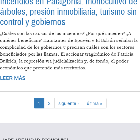
Incendios en Patagonia: monocultivo de
árboles, presión inmobiliaria, turismo sin
control y gobiernos
¿Cuáles son las causas de los incendios? ¿Por qué suceden? ¿A
quiénes benefician? Habitantes de Epuyén y El Bolsón señalan la
complicidad de los gobiernos y precisan cuáles son los sectores
beneficiados por las llamas. El accionar tragicómico de Patricia
Bullrich, la represión vía judicialización y, de fondo, el poder
económico que pretende más territorios.
LEER MÁS
SOBRE INCENDIOS EN PATAGONIA:
MONOCULTIVO DE ÁRBOLES, PRESIÓN
INMOBILIARIA, TURISMO SIN CONTROL Y
GOBIERNOS
1
2
siguiente ›
última »