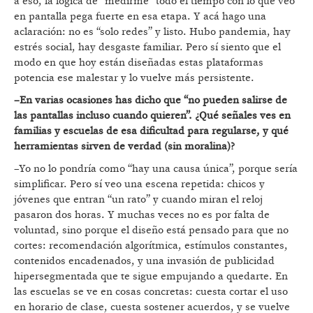
a eso, la lógica de “medirme” todo el tiempo con lo que veo
en pantalla pega fuerte en esa etapa. Y acá hago una
aclaración: no es “solo redes” y listo. Hubo pandemia, hay
estrés social, hay desgaste familiar. Pero sí siento que el
modo en que hoy están diseñadas estas plataformas
potencia ese malestar y lo vuelve más persistente.
–En varias ocasiones has dicho que “no pueden salirse de
las pantallas incluso cuando quieren”. ¿Qué señales ves en
familias y escuelas de esa dificultad para regularse, y qué
herramientas sirven de verdad (sin moralina)?
–Yo no lo pondría como “hay una causa única”, porque sería
simplificar. Pero sí veo una escena repetida: chicos y
jóvenes que entran “un rato” y cuando miran el reloj
pasaron dos horas. Y muchas veces no es por falta de
voluntad, sino porque el diseño está pensado para que no
cortes: recomendación algorítmica, estímulos constantes,
contenidos encadenados, y una invasión de publicidad
hipersegmentada que te sigue empujando a quedarte. En
las escuelas se ve en cosas concretas: cuesta cortar el uso
en horario de clase, cuesta sostener acuerdos, y se vuelve