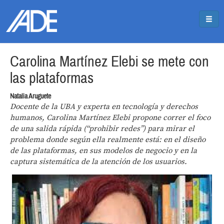
Pasar al contenido principal
Jump to main content
Carolina Martínez Elebi se mete con
las plataformas
Natalia Aruguete
Docente de la UBA y experta en tecnología y derechos
humanos, Carolina Martínez Elebi propone correr el foco
de una salida rápida (“prohibir redes”) para mirar el
problema donde según ella realmente está: en el diseño
de las plataformas, en sus modelos de negocio y en la
captura sistemática de la atención de los usuarios.