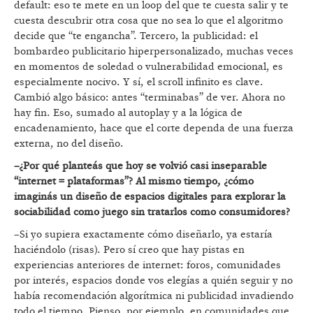
default: eso te mete en un loop del que te cuesta salir y te
cuesta descubrir otra cosa que no sea lo que el algoritmo
decide que “te engancha”. Tercero, la publicidad: el
bombardeo publicitario hiperpersonalizado, muchas veces
en momentos de soledad o vulnerabilidad emocional, es
especialmente nocivo. Y sí, el scroll infinito es clave.
Cambió algo básico: antes “terminabas” de ver. Ahora no
hay fin. Eso, sumado al autoplay y a la lógica de
encadenamiento, hace que el corte dependa de una fuerza
externa, no del diseño.
–¿Por qué planteás que hoy se volvió casi inseparable
“internet = plataformas”? Al mismo tiempo, ¿cómo
imaginás un diseño de espacios digitales para explorar la
sociabilidad como juego sin tratarlos como consumidores?
–Si yo supiera exactamente cómo diseñarlo, ya estaría
haciéndolo (risas). Pero sí creo que hay pistas en
experiencias anteriores de internet: foros, comunidades
por interés, espacios donde vos elegías a quién seguir y no
había recomendación algorítmica ni publicidad invadiendo
todo el tiempo. Pienso, por ejemplo, en comunidades que