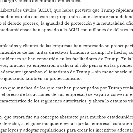
 lo largo y ancho del mundo democrático.
 Libertades Civiles (ACLU), que había previsto que Trump rápida
s, ha demostrado que está tan preparada como siempre para defend
el debido proceso, la igualdad de protección y la neutralidad ofic
s estadounidenses han apoyado a la ACLU con millones de dólares e
empleados y clientes de las empresas han expresado su preocupac
 y miembros de las juntas directivas brindan a Trump. De hecho, 
dounidenses se han convertido en los facilitadores de Trump. En l
vos, muchos ya empezaron a salivar al sólo pensar en las promes
nadamente ignoraban el fanatismo de Trump – sin mencionarlo ni 
como ignorando también su proteccionismo.
 claro que muchos de los que estaban preocupados por Trump tení
y el precio de las acciones de sus empresas) se vayan a convertir e
característico de los regímenes autoritarios, y ahora lo estamos v
o, que otrora fue un concepto abstracto para muchos estadounide
 derecho, si el gobierno quiere evitar que las empresas contraten 
ar leyes y adoptar regulaciones para crear los incentivos adecua