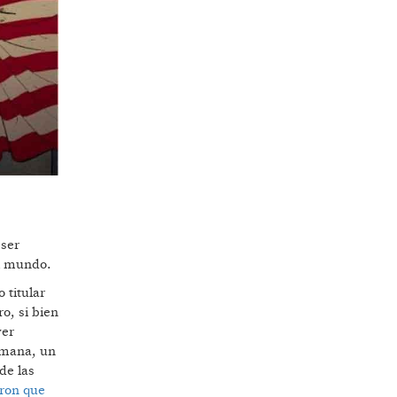
 ser
el mundo.
 titular
o, si bien
ver
ulmana, un
de las
aron que