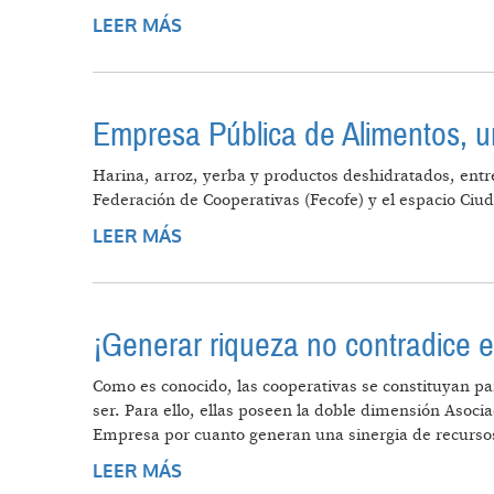
LEER MÁS
SOBRE EL PROCESO DE FINANCIA
(2002-2008)
Empresa Pública de Alimentos, una
Harina, arroz, yerba y productos deshidratados, entr
Federación de Cooperativas (Fecofe) y el espacio Ciu
LEER MÁS
SOBRE EMPRESA PÚBLICA DE ALIM
¡Generar riqueza no contradice el
Como es conocido, las cooperativas se constituyan pa
ser. Para ello, ellas poseen la doble dimensión Asoc
Empresa por cuanto generan una sinergia de recursos 
LEER MÁS
SOBRE ¡GENERAR RIQUEZA NO CO