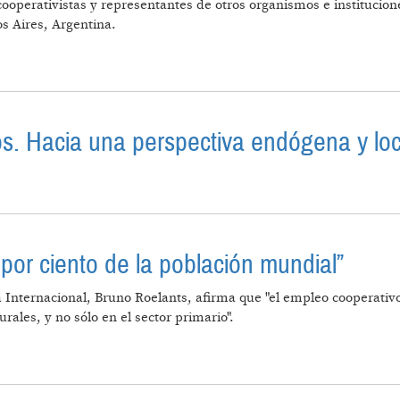
cooperativistas y representantes de otros organismos e institucion
s Aires, Argentina.
 AIRES
os. Hacia una perspectiva endógena y loca
IOS PÚBLICOS. HACIA UNA PERSPECTIVA ENDÓGENA Y
por ciento de la población mundial”
va Internacional, Bruno Roelants, afirma que "el empleo cooperati
ales, y no sólo en el sector primario".
AN AL 10 POR CIENTO DE LA POBLACIÓN MUNDIAL”