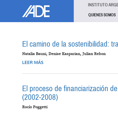
Pasar al contenido principal
Jump to main content
INSTITUTO ARG
QUIENES SOMOS
El camino de la sostenibilidad: 
Natalia Bauni, Denise Kasparian, Julian Rebon
LEER MÁS
SOBRE EL CAMINO DE LA SOSTEN
El proceso de financiarización d
(2002-2008)
Rocío Poggetti