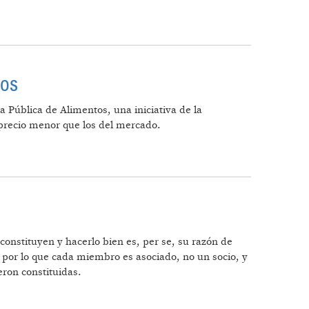
 COOPERATIVA AGRÍCOLA DE MONTE MAÍZ
tos
Pública de Alimentos, una iniciativa de la
 precio menor que los del mercado.
JUSTOS
onstituyen y hacerlo bien es, per se, su razón de
s por lo que cada miembro es asociado, no un socio, y
eron constituidas.