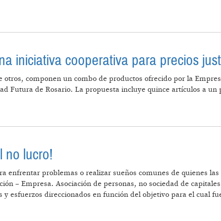
RIZACIÓN DE LAS COOPERATIVAS AGROPECUARIAS. LA
 iniciativa cooperativa para precios jus
e otros, componen un combo de productos ofrecido por la Empresa 
dad Futura de Rosario. La propuesta incluye quince artículos a un
ENTOS, UNA INICIATIVA COOPERATIVA PARA PRECIOS 
 no lucro!
ra enfrentar problemas o realizar sueños comunes de quienes las c
iación – Empresa. Asociación de personas, no sociedad de capitale
y esfuerzos direccionados en función del objetivo para el cual fu
NTRADICE EL NO LUCRO!