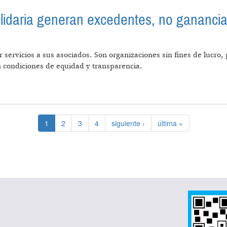
lidaria generan excedentes, no gananci
r servicios a sus asociados. Son organizaciones sin fines de lucr
en condiciones de equidad y transparencia.
ONOMÍA SOLIDARIA GENERAN EXCEDENTES, NO GANAN
1
2
3
4
siguiente ›
última »