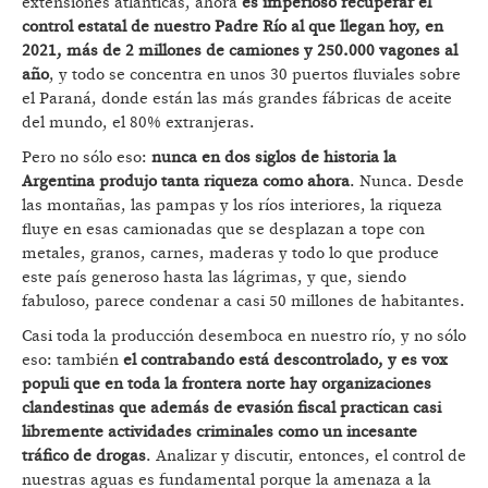
extensiones atlánticas, ahora
es imperioso recuperar el
control estatal de nuestro Padre Río al que llegan hoy, en
2021, más de 2 millones de camiones y 250.000 vagones al
año
, y todo se concentra en unos 30 puertos fluviales sobre
el Paraná, donde están las más grandes fábricas de aceite
del mundo, el 80% extranjeras.
Pero no sólo eso:
nunca en dos siglos de historia la
Argentina produjo tanta riqueza como ahora
. Nunca. Desde
las montañas, las pampas y los ríos interiores, la riqueza
fluye en esas camionadas que se desplazan a tope con
metales, granos, carnes, maderas y todo lo que produce
este país generoso hasta las lágrimas, y que, siendo
fabuloso, parece condenar a casi 50 millones de habitantes.
Casi toda la producción desemboca en nuestro río, y no sólo
eso: también
el contrabando está descontrolado, y es vox
populi que en toda la frontera norte hay organizaciones
clandestinas que además de evasión fiscal practican casi
libremente actividades criminales como un incesante
tráfico de drogas
. Analizar y discutir, entonces, el control de
nuestras aguas es fundamental porque la amenaza a la