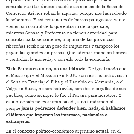
exportar son meras declaraciones juradas que nadie
controla y así las únicas estadísticas son las de la Bolsa de
Comercio. Así nos roban la riqueza, porque nos han robado
la soberanía. Y así centenares de barcos paraguayos van y
vienen sin control de lo que entra ni de lo que sale,
mientras Senasa y Prefectura no tienen autoridad para
controlar nada seriamente, ninguna de las provincias
ribereñas recibe ni un peso de impuestos y tampoco los
pagan las grandes empresas. Que además manejan bancos
y controlan la moneda, y con ello toda la economía.
El río Paraná es un río, no una hidrovía
. De igual modo que
el Mississipi y el Missouri en EEUU son ríos, no hidrovías. Y
el Sena en Francia; el Elba y el Danubio en Alemania, o el
Volga en Rusia, no son hidrovías, son ríos y orgullos de sus
pueblos, como siempre lo fue el Paraná para nosotros. Y
esta precisión no es asunto baladí, sino fundamental,
porque
jamás podremos defender bien, nada, si hablamos
el idioma que imponen los intereses, nacionales o
extranjeros
.
En el contexto político-económico argentino actual, en el