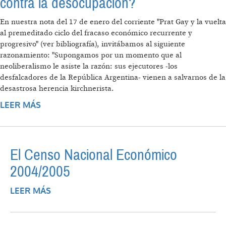
contra la desocupación?
En nuestra nota del 17 de enero del corriente "Prat Gay y la vuelta
al premeditado ciclo del fracaso económico recurrente y
progresivo" (ver bibliografía), invitábamos al siguiente
razonamiento: "Supongamos por un momento que al
neoliberalismo le asiste la razón: sus ejecutores -los
desfalcadores de la República Argentina- vienen a salvarnos de la
desastrosa herencia kirchnerista.
LEER MÁS
SOBRE ¿CÓMO HIZO NÉSTOR KIRCHNER
PARA LUCHAR CONTRA LA DESOCUPACIÓN?
El Censo Nacional Económico
2004/2005
LEER MÁS
SOBRE EL CENSO NACIONAL ECONÓMICO
2004/2005