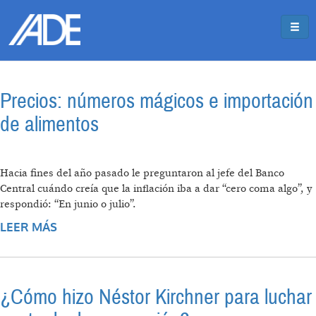
Pasar al contenido principal
Jump to main content
Precios: números mágicos e importación
de alimentos
Hacia fines del año pasado le preguntaron al jefe del Banco
Central cuándo creía que la inflación iba a dar “cero coma algo”, y
respondió: “En junio o julio”.
LEER MÁS
SOBRE PRECIOS: NÚMEROS MÁGICOS E
IMPORTACIÓN DE ALIMENTOS
¿Cómo hizo Néstor Kirchner para luchar