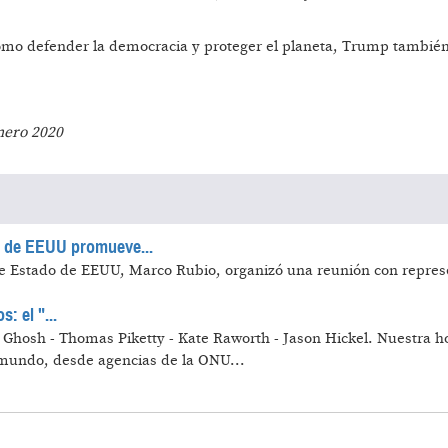
como defender la democracia y proteger el planeta, Trump también
nero 2020
no de EEUU promueve...
o de Estado de EEUU, Marco Rubio, organizó una reunión con repre
: el "...
ati Ghosh - Thomas Piketty - Kate Raworth - Jason Hickel.
Nuestra ho
 mundo, desde agencias de la ONU...