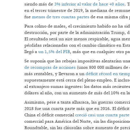
siendo más de
3% inferior al valor de hace 40 años
. 
en el tercer trimestre de 2019, la mediana de remun
fue
menos de tres cuartas partes
de esa misma cifra 
Para colmo de males, el crecimiento habido no ha sid
destrucción, por parte de la administración Trump, de
El resultado será un aire menos respirable, agua men
pérdidas relacionadas con el cambio climático en Est
llegó a
un 1,5% del PIB
, más que en cualquier otro pa
Se suponía que las rebajas impositivas alentarían un
de recompras de acciones
(unos 800 000 millones de 
más rentables, y llevaron a un
déficit récord en tiem
supuestamente está cerca del pleno empleo. E inclus
al extranjero sumas ingentes: los datos más recient
dólares al año, con un aumento de más del 10% en la
Asimismo, pese a tanta alharaca, las guerras comerci
2018 fue una cuarta parte más que en 2016. El défici
China el déficit comercial
creció casi una cuarta parte
comercial para América del Norte, sin las disposicion
Roundtable, sin las cláusulas sobre aumento de prec