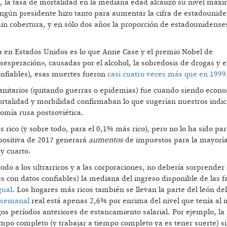
, la tasa de mortalidad en la mediana edad alcanzó su nivel máx
ngún presidente hizo tanto para aumentar la cifra de estadounid
in cobertura, y en sólo dos años la proporción de estadounidense
a en Estados Unidos es lo que Anne Case y el premio Nobel de
peración», causadas por el alcohol, la sobredosis de drogas y el
onfiables), esas muertes fueron
casi cuatro veces más que en 1999
 sanitarios (quitando guerras o epidemias) fue cuando siendo econ
ortalidad y morbilidad confirmaban lo que sugerían nuestros indi
nomía rusa postsoviética.
rico (y sobre todo, para el 0,1% más rico), pero no lo ha sido pa
positiva de 2017 generará
aumentos
de impuestos para la mayoría
 y cuarto.
odo a los ultrarricos y a las corporaciones, no debería sorprender
 con datos confiables) la mediana del ingreso disponible de las f
gual
. Los hogares más ricos también se llevan la parte del león del
 semanal
real está apenas 2,6% por encima del nivel que tenía al i
s períodos anteriores de estancamiento salarial. Por ejemplo, l
empo completo (y trabajar a tiempo completo ya es tener suerte) s