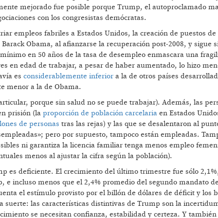
amente mejorado fue posible porque Trump, el autoproclamado ma
egociaciones con los congresistas demócratas.
ar empleos fabriles a Estados Unidos, la creación de puestos de 
 Barack Obama, al afianzarse la recuperación post‑2008, y sigue 
 el mínimo en 50 años de la tasa de desempleo enmascara una fragi
s en edad de trabajar, a pesar de haber aumentado, lo hizo men
avía es
considerablemente inferior
a la de otros países desarrollad
te menor a la de Obama.
rticular, porque sin salud no se puede trabajar). Además, las pe
n prisión (la
proporción de población carcelaria
en Estados Unidos
lones de personas
tras las rejas) y las que se desalentaron al punt
sempleadas»; pero por supuesto, tampoco están empleadas. Tam
ibles ni garantiza la licencia familiar tenga menos empleo femen
tuales menos al ajustar la cifra según la población).
mp es deficiente. El crecimiento del último trimestre fue sólo 2,1
 e incluso menos que el 2,4% promedio del segundo mandato 
ta el estímulo provisto por el billón de dólares de déficit y los 
a suerte: las características distintivas de Trump son la incertidu
ecimiento se necesitan confianza, estabilidad y certeza. Y tambié