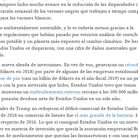
Tampoco hubo mucho avance en la reducción de las disparidades r
eración semanal de los varones negros que trabajan a tiempo com
para los varones blancos.
o ambientalmente sostenible, y lo es todavía menos gracias a la
 regulaciones que habían pasado por estrictos análisis de costo/b
os potable y un planeta más expuesto al cambio climático. De hec
ados Unidos se dispararon, con una cifra de daños materiales que
ís.
a nueva oleada de inversiones. En vez de eso, generaron un
récord
dólares en 2018) por parte de algunas de las empresas estadouni
pos de paz
(casi un billón de dólares en el año fiscal 2019) en un p
o con la poca inversión que hubo, Estados Unidos tuvo que tomar
es muestran un
endeudamiento externo
cercano a los 500 000 mill
 posición deudora neta de Estados Unidos en un solo año.
ales de Trump no redujeron el déficit comercial de Estados Unido
t de 2018 en comercio de bienes fue
el más grande de la historia
. 
respecto de 2016. Lo que sí consiguió Estados Unidos es un nuevo
es en materia de inversión que quería la asociación empresarial B
ios de medicamentos que querían las farmacéuticas y con una mej