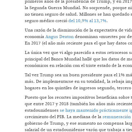
primeros años de la presidencia de Trump, y en 2017
la Segunda Guerra Mundial. No sorprende, porque ni
no tienen seguro de salud. Millones se han quedado s
seguro médico creció
del 10,9% al 13,7%
.
Una razón de la disminución de la expectativa de vid
economía
Angus Deaton
denominan «muertes por deses
En 2017 (el año más reciente para el que hay datos c
La única vez que vi algo parecido a estos retrocesos
principal del Banco Mundial hallé que los datos de m
económicos en relación con el triste estado de la eco
Tal vez Trump sea un buen presidente para el 1% más 
más. De implementarse en su totalidad, la rebaja im
hogares en los quintiles de ingresos segundo, tercero
Puesto que los recortes impositivos benefician sobre t
que entre 2017 y 2018 (también los años más recientes
estadounidenses
se haya mantenido prácticamente i
crecimiento del PIB. La mediana de la
remuneración
gobierno de Trump, y ese aumento no compensa largo
salarial de un estadounidense varón que trabaja a ti