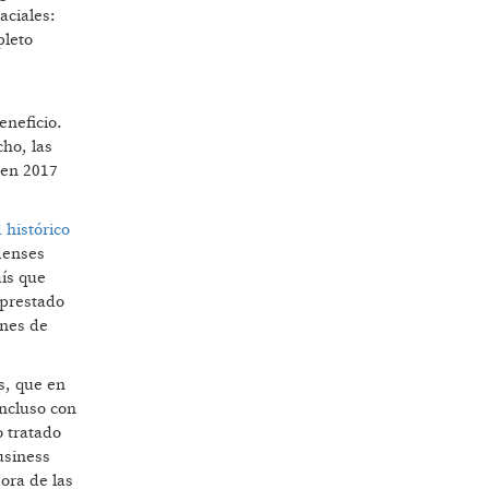
aciales:
pleto
eneficio.
ho, las
 en 2017
 histórico
denses
aís que
 prestado
ones de
s, que en
Incluso con
 tratado
usiness
ora de las