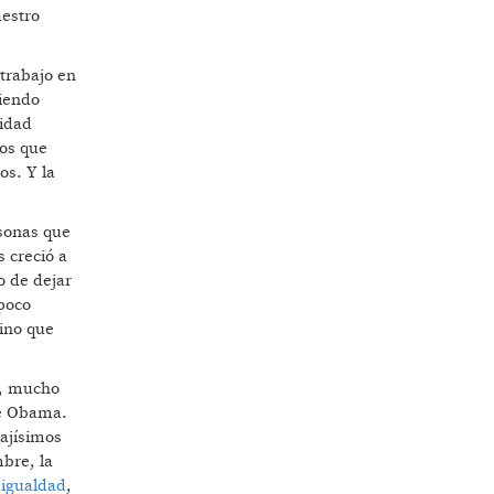
estro
trabajo en
siendo
lidad
os que
os. Y la
rsonas que
 creció a
o de dejar
poco
ino que
%, mucho
de Obama.
bajísimos
mbre, la
n
igualdad
,