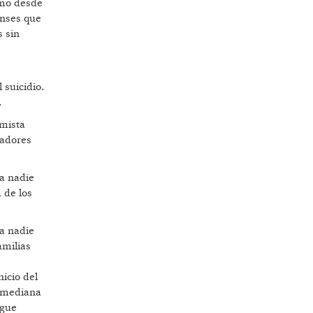
imo desde
enses que
s sin
 suicidio.
.
omista
cadores
ra nadie
 de los
 a nadie
amilias
nicio del
a mediana
igue