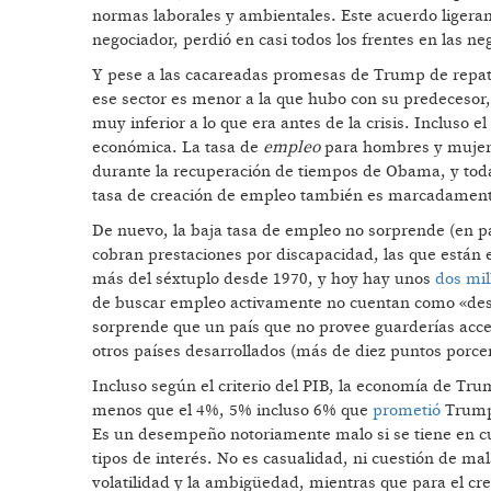
normas laborales y ambientales. Este acuerdo liger
negociador, perdió en casi todos los frentes en las n
Y pese a las cacareadas promesas de Trump de repatri
ese sector es menor a la que hubo con su predecesor,
muy inferior a lo que era antes de la crisis. Incluso
económica. La tasa de
empleo
para hombres y mujere
durante la recuperación de tiempos de Obama, y tod
tasa de creación de empleo también es marcadamen
De nuevo, la baja tasa de empleo no sorprende (en pa
cobran prestaciones por discapacidad, las que están e
más del séxtuplo desde 1970, y hoy hay unos
dos mil
de buscar empleo activamente no cuentan como «de
sorprende que un país que no provee guarderías acces
otros países desarrollados (más de diez puntos porcen
Incluso según el criterio del PIB, la economía de Tru
menos que el 4%, 5% incluso 6% que
prometió
Trump,
Es un desempeño notoriamente malo si se tiene en cuen
tipos de interés. No es casualidad, ni cuestión de mal
volatilidad y la ambigüedad, mientras que para el cr