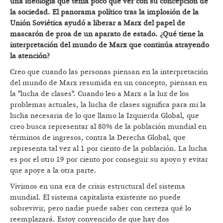
una ideología que tenía poco que ver con su concepción de
la sociedad. El panorama polí
tico tras la implosión de la
Unión Sovi
ética ayudó a liberar a Marx del papel de
mascarón de proa de
un aparato de estado. ¿
Qu
é tiene la
interpretación del mundo
de Marx que continúa atrayendo
la atención?
Creo que cuando las personas piensan en la interpretación
del mundo de Marx resumida en un concepto, piensan en
la "lucha de clases". Cuando leo a Marx a la luz de los
problemas actuales, la lucha de clases significa para mi la
lucha necesaria de lo que llamo la Izquierda Global, que
creo busca representar al 80% de la población mundial en
términos de ingresos, contra la Derecha Global, que
representa tal vez al 1 por ciento de la población. La lucha
es por el otro 19 por ciento por conseguir su apoyo y evitar
que apoye a la otra parte.
Vivimos en una era de crisis estructural del sistema
mundial. El sistema capitalista existente no puede
sobrevivir, pero nadie puede saber con certeza qué lo
reemplazará. Estoy convencido de que hay dos