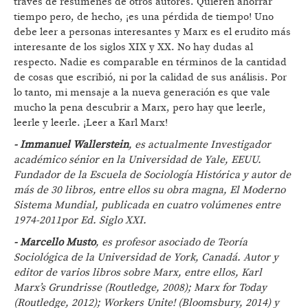
través de resúmenes de otros autores. Quieren ahorrar
tiempo pero, de hecho, ¡es una pérdida de tiempo! Uno
debe leer a personas interesantes y Marx es el erudito más
interesante de los siglos XIX y XX. No hay dudas al
respecto. Nadie es comparable en términos de la cantidad
de cosas que escribió, ni por la calidad de sus análisis. Por
lo tanto, mi mensaje a la nueva generación es que vale
mucho la pena descubrir a Marx, pero hay que leerle,
leerle y leerle. ¡Leer a Karl Marx!
- Immanuel Wallerstein
, es actualmente Investigador
académico sénior en la Universidad de Yale, EEUU.
Fundador de la Escuela de Sociología Histórica y autor de
más de 30 libros, entre ellos su obra magna, El Moderno
Sistema Mundial, publicada en cuatro volúmenes entre
1974-2011por Ed. Siglo XXI.
- Marcello Musto
, es profesor asociado de Teoría
Sociológica de la Universidad de York, Canadá. Autor y
editor de varios libros sobre Marx, entre ellos, Karl
Marx’s Grundrisse (Routledge, 2008); Marx for Today
(Routledge, 2012); Workers Unite! (Bloomsbury, 2014) y