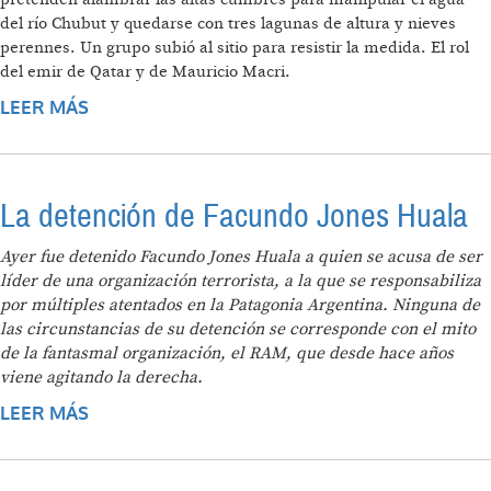
del río Chubut y quedarse con tres lagunas de altura y nieves
perennes. Un grupo subió al sitio para resistir la medida. El rol
del emir de Qatar y de Mauricio Macri.
LEER MÁS
SOBRE OTRO LAGO ESCONDIDO:
DENUNCIAN QUE CAPITALES EXTRANJEROS
BUSCAN APROPIARSE DE LAS NACIENTES
DEL RÍO CHUBUT
La detención de Facundo Jones Huala
Ayer fue detenido Facundo Jones Huala a quien se acusa de ser
líder de una organización terrorista, a la que se responsabiliza
por múltiples atentados en la Patagonia Argentina. Ninguna de
las circunstancias de su detención se corresponde con el mito
de la fantasmal organización, el RAM, que desde hace años
viene agitando la derecha.
LEER MÁS
SOBRE LA DETENCIÓN DE FACUNDO JONES
HUALA