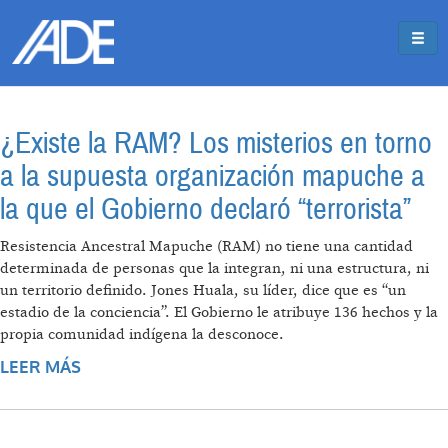
Pasar al contenido principal
Jump to main content
¿Existe la RAM? Los misterios en torno
a la supuesta organización mapuche a
la que el Gobierno declaró “terrorista”
Resistencia Ancestral Mapuche (RAM) no tiene una cantidad
determinada de personas que la integran, ni una estructura, ni
un territorio definido. Jones Huala, su líder, dice que es “un
estadio de la conciencia”. El Gobierno le atribuye 136 hechos y la
propia comunidad indígena la desconoce.
LEER MÁS
SOBRE ¿EXISTE LA RAM? LOS MISTERIOS EN
TORNO A LA SUPUESTA ORGANIZACIÓN
MAPUCHE A LA QUE EL GOBIERNO DECLARÓ
“TERRORISTA”